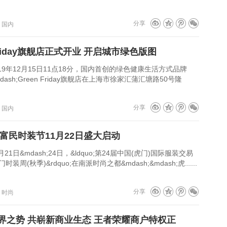
分享
：国内
 Friday旗舰店正式开业 开启城市绿色版图
12月15日11点18分，国内首创的绿色健康生活方式品牌
&mdash;Green Friday旗舰店在上海市徐家汇蒲汇塘路50号隆
分享
：国内
门富民时装节11月22日盛大启动
&mdash;24日，&ldquo;第24届中国(虎门)国际服装交易
时装周(秋季)&rdquo;在南派时尚之都&mdash;&mdash;虎......
分享
：时尚
界之势 共崭新商业生态 王者荣耀商户特权正