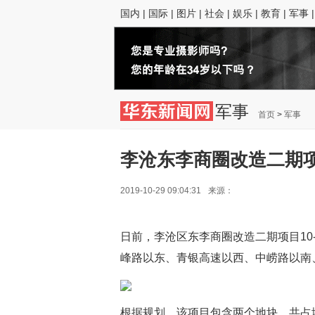
国内
|
国际
|
图片
|
社会
|
娱乐
|
教育
|
军事
军事
首页
>
军事
李沧东李商圈改造二期项
2019-10-29 09:04:31
来源：
日前，李沧区东李商圈改造二期项目10-
峰路以东、青银高速以西、中崂路以南
根据规划，该项目包含两个地块，共占地