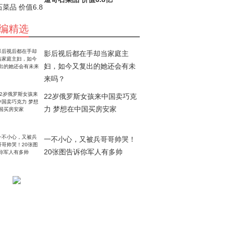
编精选
影后视后都在手却当家庭主
妇，如今又复出的她还会有未
来吗？
22岁俄罗斯女孩来中国卖巧克
力 梦想在中国买房安家
一不小心，又被兵哥哥帅哭！
20张图告诉你军人有多帅
“天下第一宴”： 满汉全席1088
道奇石菜品 价值6.8亿
音乐才子朴树，他真的不需要