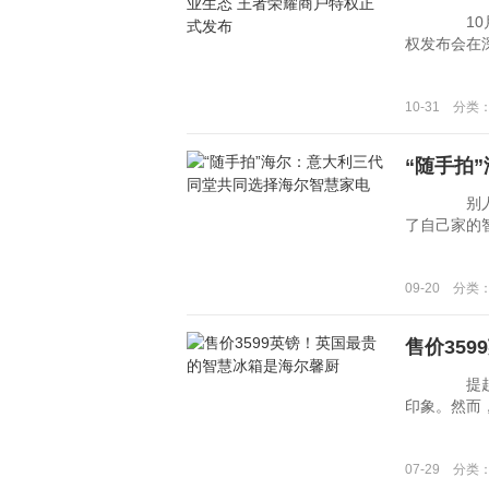
10月29日
权发布会在深
10-31 分类
“随手拍
别人&ldq
了自己家的智
09-20 分类
售价35
提起英国，放
印象。然而，
07-29 分类