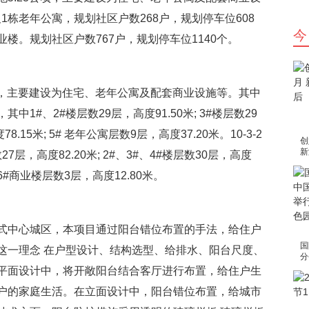
及1栋老年公寓，规划社区户数268户，规划停车位608
今
商业楼。规划社区户数767户，规划停车位1140个。
顷，主要建设为住宅、老年公寓及配套商业设施等。其中
其中1#、2#楼层数29层，高度91.50米; 3#楼层数29
.15米; 5# 老年公寓层数9层，高度37.20米。10-3-2
创
新
层，高度82.20米; 2#、3#、4#楼层数30层，高度
米;6#商业楼层数3层，高度12.80米。
式中心城区，本项目通过阳台错位布置的手法，给住户
国
这一理念 在户型设计、结构选型、给排水、阳台尺度、
分
助
平面设计中，将开敞阳台结合客厅进行布置，给住户生
区
户的家庭生活。在立面设计中，阳台错位布置，给城市