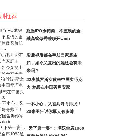
别推荐
想当IPO承销商，不差钱的金
融高管做秀兼职开Uber
影后视后都在手却当家庭主
妇，如今又复出的她还会有未
来吗？
22岁俄罗斯女孩来中国卖巧克
力 梦想在中国买房安家
一不小心，又被兵哥哥帅哭！
20张图告诉你军人有多帅
“天下第一宴”： 满汉全席1088
道奇石菜品 价值6.8亿