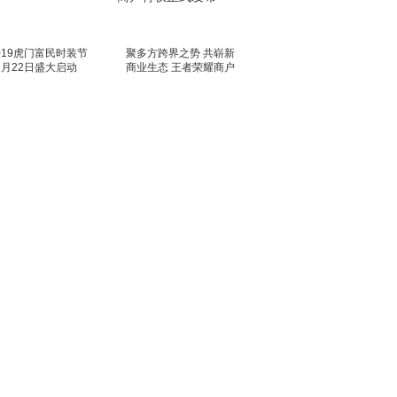
019虎门富民时装节
聚多方跨界之势 共崭新
1月22日盛大启动
商业生态 王者荣耀商户
特权正式发布