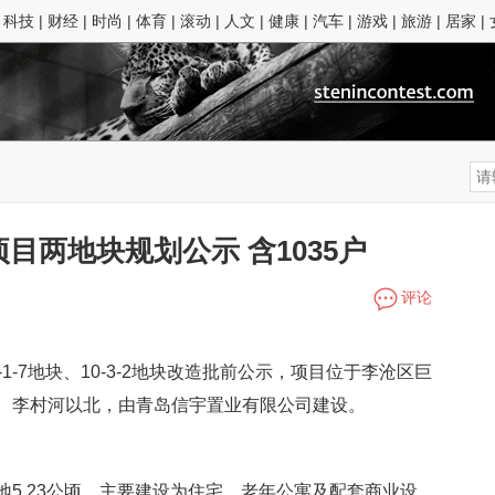
|
科技
|
财经
|
时尚
|
体育
|
滚动
|
人文
|
健康
|
汽车
|
游戏
|
旅游
|
居家
|
目两地块规划公示 含1035户
评论
1-7地块、10-3-2地块改造批前公示，项目位于李沧区巨
、李村河以北，由青岛信宇置业有限公司建设。
5.23公顷，主要建设为住宅、老年公寓及配套商业设