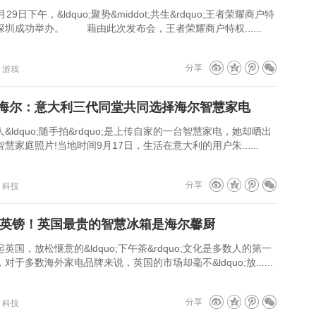
下午，&ldquo;聚势&middot;共生&rdquo;王者荣耀商户特
圳成功举办。 藉由此次发布会，王者荣耀商户特权......
分享
：游戏
”海尔：意大利三代同堂共同选择海尔智慧家电
uo;随手拍&rdquo;是上传自家的一台智慧家电，她却晒出
慧家庭照片!当地时间9月17日，生活在意大利的用户朱......
分享
：科技
99英镑！英国最贵的智慧冰箱是海尔馨厨
松惬意的&ldquo;下午茶&rdquo;文化是多数人的第一
对于多数海外家电品牌来说，英国的市场却毫不&ldquo;放......
分享
：科技