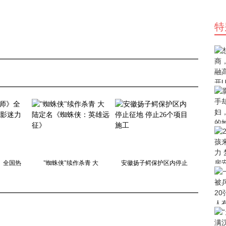
特
》全国热
"蜘蛛侠"续作杀青 大
安徽扬子鳄保护区内停止